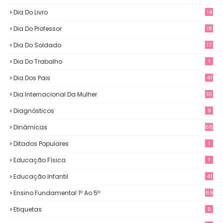
Dia Do Livro
14
Dia Do Professor
18
Dia Do Soldado
17
Dia Do Trabalho
1
Dia Dos Pais
41
Dia Internacional Da Mulher
16
Diagnósticos
9
Dinâmicas
66
Ditados Populares
1
Educação Física
1
Educação Infantil
41
Ensino Fundamental 1º Ao 5º
69
Etiquetas
5