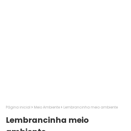
Página inicial
Meio Ambiente
Lembrancinha meio ambiente
Lembrancinha meio