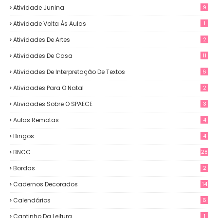
Atividade Junina
9
Atividade Volta Às Aulas
1
Atividades De Artes
2
Atividades De Casa
11
Atividades De Interpretação De Textos
6
Atividades Para O Natal
2
Atividades Sobre O SPAECE
3
Aulas Remotas
4
Bingos
4
BNCC
28
Bordas
2
Cadernos Decorados
14
Calendários
6
Cantinho Da Leitura
1