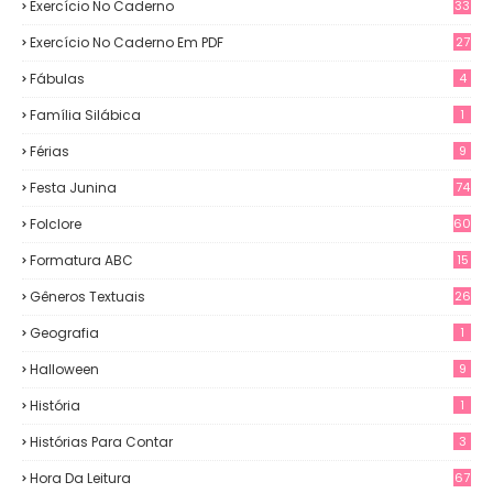
Exercício No Caderno
33
Exercício No Caderno Em PDF
27
Fábulas
4
Família Silábica
1
Férias
9
Festa Junina
74
Folclore
60
Formatura ABC
15
Gêneros Textuais
26
Geografia
1
Halloween
9
História
1
Histórias Para Contar
3
Hora Da Leitura
67