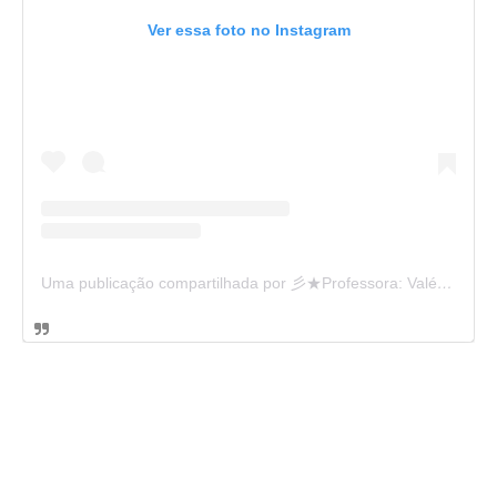
Ver essa foto no Instagram
Uma publicação compartilhada por 彡★Professora: Valéria·.¸¸.· (@ensinandocomcarinho)