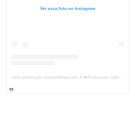
Ver essa foto no Instagram
Uma publicação compartilhada por 彡★Professora: Valéria·.¸¸.· (@ensinandocomcarinho)