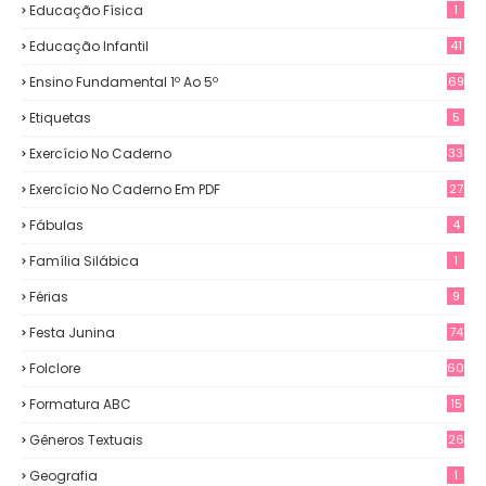
Educação Física
1
Educação Infantil
41
Ensino Fundamental 1º Ao 5º
69
Etiquetas
5
Exercício No Caderno
33
Exercício No Caderno Em PDF
27
Fábulas
4
Família Silábica
1
Férias
9
Festa Junina
74
Folclore
60
Formatura ABC
15
Gêneros Textuais
26
Geografia
1