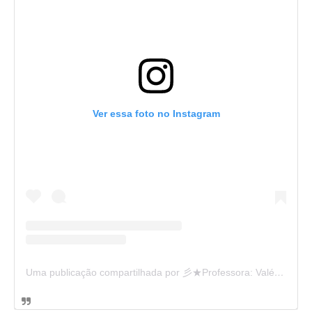
Ver essa foto no Instagram
Uma publicação compartilhada por 彡★Professora: Valéria·.¸¸.· (@ensinandocomcarinho)