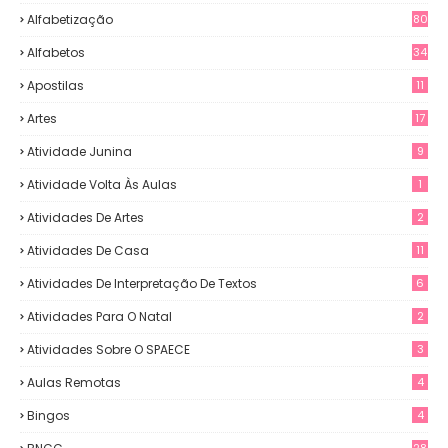
Alfabetização
80
Alfabetos
34
Apostilas
11
Artes
17
Atividade Junina
9
Atividade Volta Às Aulas
1
Atividades De Artes
2
Atividades De Casa
11
Atividades De Interpretação De Textos
6
Atividades Para O Natal
2
Atividades Sobre O SPAECE
3
Aulas Remotas
4
Bingos
4
28