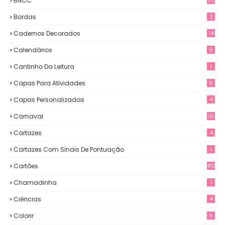
BNCC
Bordas
2
Cadernos Decorados
14
Calendários
6
Cantinho Da Leitura
1
Capas Para Atividades
6
Capas Personalizadas
4
Carnaval
16
Cartazes
4
Cartazes Com Sinais De Pontuação
1
Cartões
80
Chamadinha
1
Ciências
4
Colorir
6